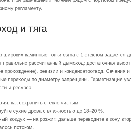
она. При размещении техники рядом с порталом предусм
рному регламенту.
ход и тяга
р широких каминные топки esma с 1 стеклом задаётся д
т правильно рассчитанный дымоход: достаточная высот
е прохождение), ревизии и конденсатоотвод. Сечения и 
ые переходы по диаметру запрещены. Герметизация узл
сти и ресурса.
ция: как сохранить стекло чистым
уйте сухие дрова с влажностью до 18–20 %.
ый воздух — на розжиг; дальше переводите в зону втор
лось потоком.