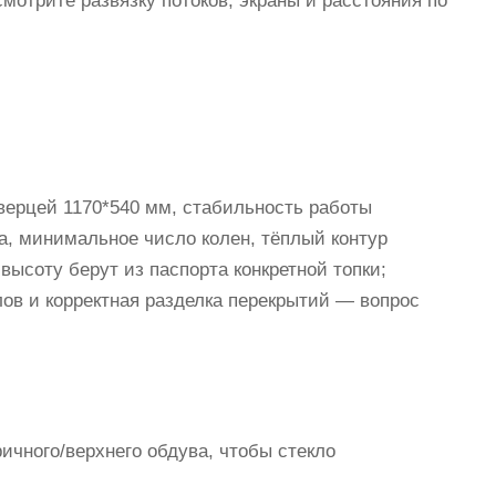
отрите развязку потоков, экраны и расстояния по
верцей 1170*540 мм, стабильность работы
а, минимальное число колен, тёплый контур
высоту берут из паспорта конкретной топки;
ов и корректная разделка перекрытий — вопрос
ичного/верхнего обдува, чтобы стекло