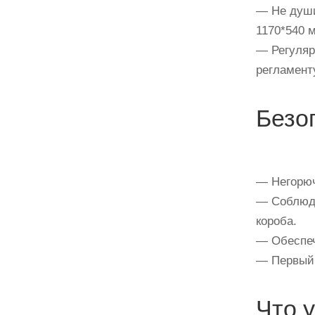
— Не души
1170*540 
— Регуляр
регламент
Безо
— Негорюч
— Соблюда
короба.
— Обеспеч
— Первый 
Что 