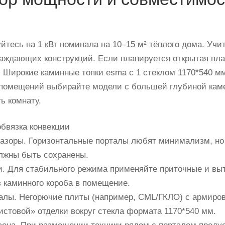
йтесь на 1 кВт номинала на 10–15 м² тёплого дома. Учи
раждающих конструкций. Если планируется открытая пл
 Широкие каминные топки esma с 1 стеклом 1170*540 мм
помещений выбирайте модели с большей глубиной камер
ь комнату.
обвязка конвекции
азоры. Горизонтальные порталы любят минимализм, но 
лжны быть сохранены.
. Для стабильного режима применяйте приточные и выт
з каминного короба в помещение.
лы. Негорючие плиты (например, СМL/ГКЛО) с армиров
истовой» отделки вокруг стекла формата 1170*540 мм.