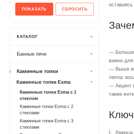
оставаясь
СБРОСИТЬ
Заче
КАТАЛОГ
— Больше 
Банные печи
важно для
— Выше ко
Каминные топки
тепла: воз
Каминные топки Esma
— Акцент 
Каминные топки Esma с 1
также инт
стеклом
Каминные топки Esma с 2
Ключ
стеклами
Каминные топки Esma с 3
стеклами
Дверца 