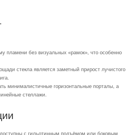
т
му пламени без визуальных «рамок», что особенно
щади стекла является заметный прирост лучистого
ига.
вать минималистичные горизонтальные порталы, а
линейные стеллажи.
ции
м доступны с гильотинным подъёмом или боковым