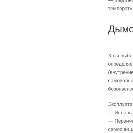
— Медиа-з
температу
Дымо
Хотя выбо
определяе
(внутренне
самовольн
безопасно
Эксплуата
— Использ
— Первичн
самоочища