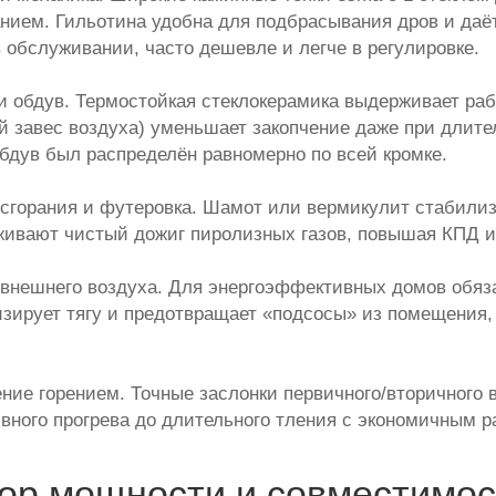
нием. Гильотина удобна для подбрасывания дров и даёт
 обслуживании, часто дешевле и легче в регулировке.
и обдув. Термостойкая стеклокерамика выдерживает раб
й завес воздуха) уменьшает закопчение даже при длит
бдув был распределён равномерно по всей кромке.
сгорания и футеровка. Шамот или вермикулит стабилиз
ивают чистый дожиг пиролизных газов, повышая КПД и 
внешнего воздуха. Для энергоэффективных домов обяза
зирует тягу и предотвращает «подсосы» из помещения,
ние горением. Точные заслонки первичного/вторичного
вного прогрева до длительного тления с экономичным р
ор мощности и совместимос