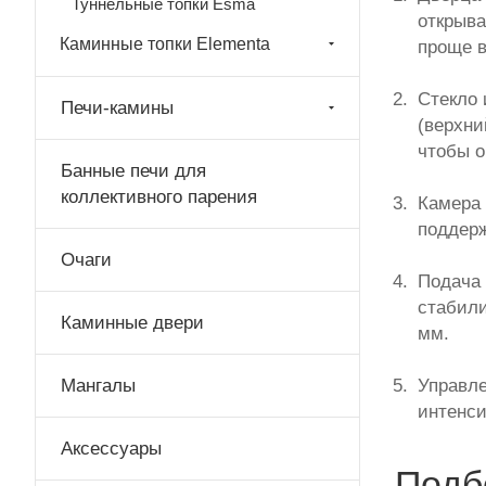
Туннельные топки Esma
открыва
Каминные топки Elementa
проще в
Стекло 
Печи-камины
(верхни
чтобы о
Банные печи для
коллективного парения
Камера 
поддерж
Очаги
Подача 
стабили
Каминные двери
мм.
Мангалы
Управле
интенси
Аксессуары
Подб