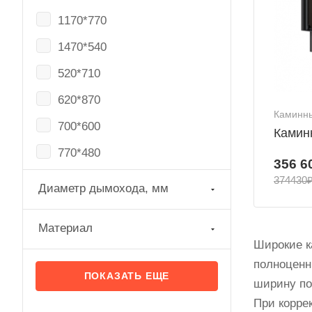
1170*770
1470*540
520*710
620*870
Каминны
700*600
Камин
770*480
356 6
770*540
374430
Диаметр дымохода, мм
770*600
Материал
870*710
Широкие ка
970*540
полноценн
ПОКАЗАТЬ ЕЩЕ
ширину по
970*770
При корре