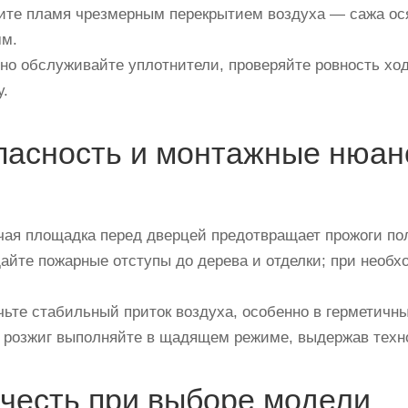
те пламя чрезмерным перекрытием воздуха — сажа осяд
мм.
но обслуживайте уплотнители, проверяйте ровность хо
у.
пасность и монтажные нюа
ая площадка перед дверцей предотвращает прожоги пол
йте пожарные отступы до дерева и отделки; при необх
ьте стабильный приток воздуха, особенно в герметичны
розжиг выполняйте в щадящем режиме, выдержав техно
учесть при выборе модели