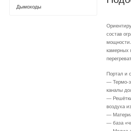
Дымоходы
Ориентиру
состав ог
мощности.
камерных 
перегреват
Портал и 
— Термо-з
каналы до
— Решётки
воздуха и
— Материа
— база «ч