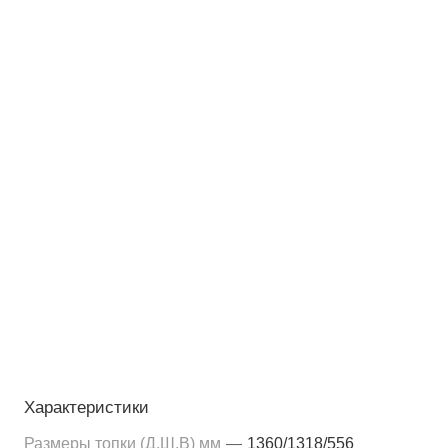
Характеристики
Размеры топки (Д,Ш,В) мм
—
1360/1318/556