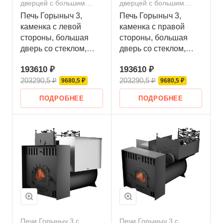
дверцей с большим
дверцей с большим
стеклом
стеклом
Печь Горыныч 3,
Печь Горыныч 3,
каменка с левой
каменка с правой
стороны, большая
стороны, большая
дверь со стеклом,
дверь со стеклом,
естественная
естественная
193610 ₽
193610 ₽
система воздушного
система воздушного
203290,5 ₽
203290,5 ₽
отопления
9680,5 ₽
отопления
9680,5 ₽
ПОДРОБНЕЕ
ПОДРОБНЕЕ
Печи Горыныч 3 с
Печи Горыныч 3 с