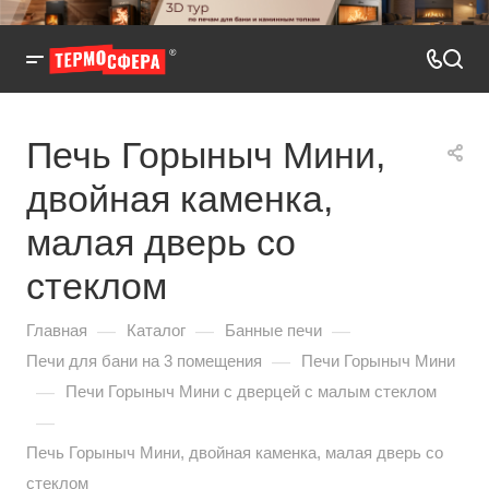
Печь Горыныч Мини,
двойная каменка,
малая дверь со
стеклом
—
—
—
Главная
Каталог
Банные печи
—
Печи для бани на 3 помещения
Печи Горыныч Мини
—
Печи Горыныч Мини с дверцей с малым стеклом
—
Печь Горыныч Мини, двойная каменка, малая дверь со
стеклом