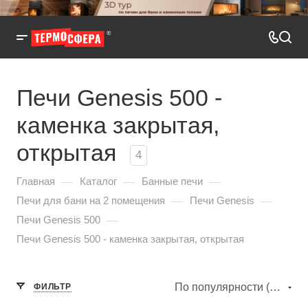
Печи Genesis 500 -
каменка закрытая,
открытая
4
—
—
—
Главная
Каталог
Банные печи
—
—
Печи для бани на 2 помещения
Печи Genesis
—
Печи Genesis 500
Печи Genesis 500 - каменка закрытая, открытая
По популярности (убывание)
ФИЛЬТР