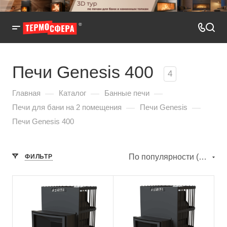
Печи Genesis 400
4
—
—
—
Главная
Каталог
Банные печи
—
—
Печи для бани на 2 помещения
Печи Genesis
Печи Genesis 400
По популярности (убывание)
ФИЛЬТР