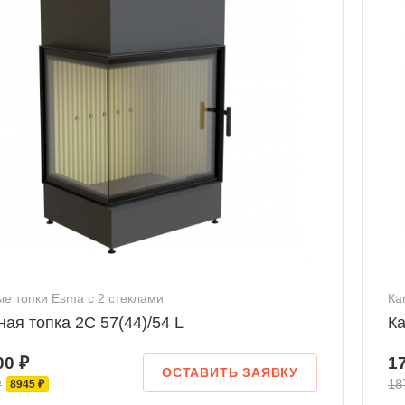
е топки Esma с 2 стеклами
Ка
ая топка 2С 57(44)/54 L
Ка
00 ₽
1
ОСТАВИТЬ ЗАЯВКУ
₽
18
8945 ₽