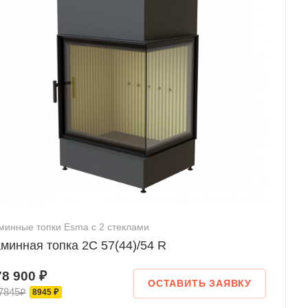
минные топки Esma с 2 стеклами
минная топка 2С 57(44)/54 R
78 900 ₽
ОСТАВИТЬ ЗАЯВКУ
7845₽
8945 ₽