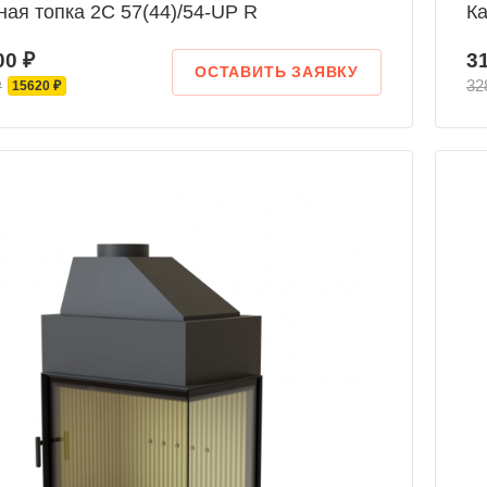
ая топка 2С 57(44)/54-UP R
Ка
00 ₽
3
ОСТАВИТЬ ЗАЯВКУ
₽
32
15620 ₽