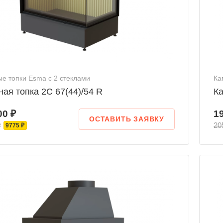
е топки Esma с 2 стеклами
Ка
ая топка 2С 67(44)/54 R
Ка
00 ₽
1
ОСТАВИТЬ ЗАЯВКУ
₽
20
9775 ₽