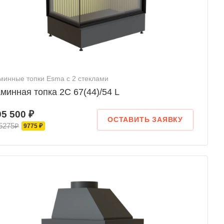
минные топки Esma с 2 стеклами
минная топка 2С 67(44)/54 L
95 500 ₽
ОСТАВИТЬ ЗАЯВКУ
5275₽
9775 ₽