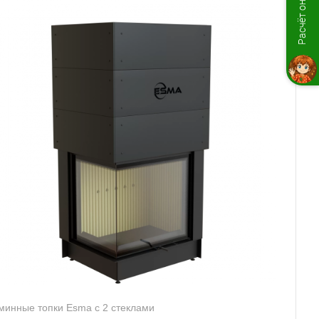
Расчёт онлайн
минные топки Esma с 2 стеклами