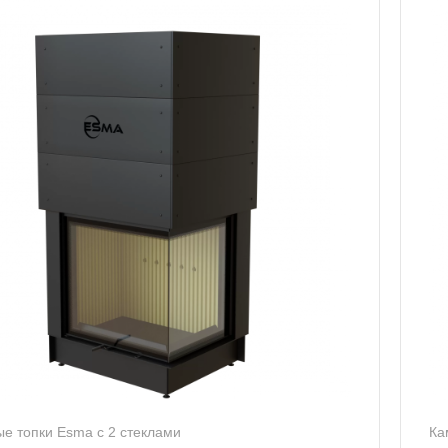
е топки Esma с 2 стеклами
Ка