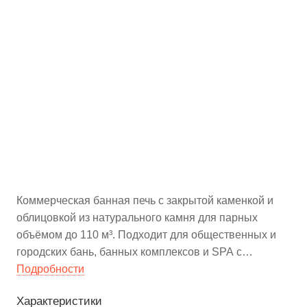
Коммерческая банная печь с закрытой каменкой и
облицовкой из натурального камня для парных
объёмом до 110 м³. Подходит для общественных и
городских бань, банных комплексов и SPA с
режимом работы 6–7 дней в неделю.
Подробности
Характеристики